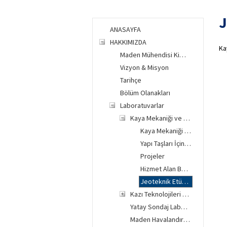
J
ANASAYFA
HAKKIMIZDA
Ka
Maden Mühendisi Kimdir ?
Vizyon & Misyon
Tarihçe
Bölüm Olanakları
Laboratuvarlar
Kaya Mekaniği ve Doğaltaş Laboratuvarı
Kaya Mekaniği Deneyleri
Yapı Taşları İçin Yapılan Deneyler
Projeler
Hizmet Alan Bazı Kuruluşlar
Jeoteknik Etüdler
Kazı Teknolojileri ve Maden Makineleri Laboratuvarı
Yatay Sondaj Laboratuvarı
Maden Havalandırması ve İş Güvenliği Laboratuvarı