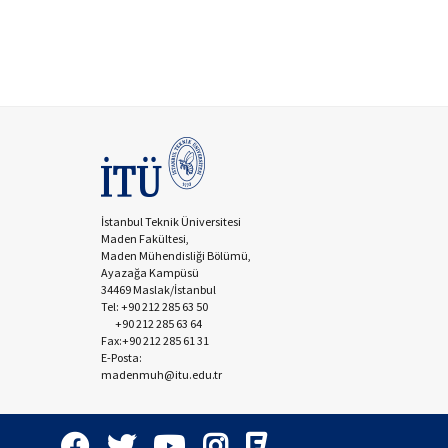
İstanbul Teknik Üniversitesi
Maden Fakültesi,
Maden Mühendisliği Bölümü,
Ayazağa Kampüsü
34469 Maslak/İstanbul
Tel: +90 212 285 63 50
+90 212 285 63 64
Fax:+90 212 285 61 31
E-Posta:
madenmuh@itu.edu.tr