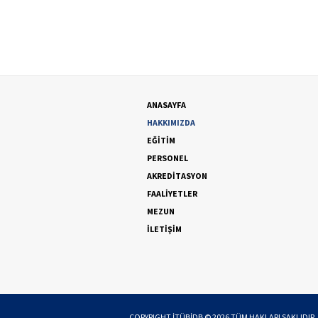
ANASAYFA
HAKKIMIZDA
EĞİTİM
PERSONEL
AKREDİTASYON
FAALİYETLER
MEZUN
İLETİŞİM
COPYRIGHT
İTÜBİDB
©
2026
TÜM HAKLARI SAKLIDIR