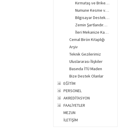
Kırmataş ve Briketleme Laboratuvarı
Numune Kesme ve Hazırlama Atölyesi
Bilgisayar Destekli Maden Planlama Laboratuvarı
Zemin Şartlandırma Laboratuvarı
İleri Mekanize Kazı Teknolojileri Laboratuvarı
Cemal Birön Kitaplığı
Arşiv
Teknik Gezilerimiz
Uluslararası İlişkiler
Basında İTÜ Maden
Bize Destek Olanlar
EĞİTİM
PERSONEL
AKREDİTASYON
FAALİYETLER
MEZUN
İLETİŞİM