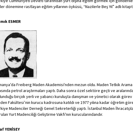
rkiye Cumhuriyeti Devleti tarafından yurt dışına eğitim görmek için gönderil
tler dönemine rastlayan eğitim yıllarının öyküsü, “Nazilerle Beş Yıl” adlı kitapt
mık ESMER
manya’da Freiberg Maden Akademisi'nden mezun oldu. Maden Tetkik Arama Ens
asında petrol araştırmaları yaptı. Daha sonra özel sektöre geçti ve aralarınd
lunduğu birçok yerli ve yabancı kuruluşta danışman ve yönetici olarak görev a
den Fakültesi’nin kurucu kadrosuna katıldı ve 1977 yılına kadar öğretim görevli
rkiye Madenciler Derneği Genel Sekreterliği yaptı. İstanbul Maden İhracatçıları
rulan Yurt Madenciliği Geliştirme Vakfı'nın kurucularındandır.
af YENİSEY