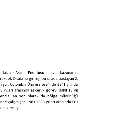
Tetkik ve Arama Enstitüsü sınavını kazanarak
Yüksek Okulu'na girmiş, bu sırada başlayan 2.
iştir. Colombia Üniversitesi’nde 1941 yılında
yılları arasında askerlik görevi dahil 18 yıl
ühendisi en son olarak da bölge müdürlüğü
de çalışmıştır. 1963-1980 yılları arasında İTÜ
ini vermiştir.