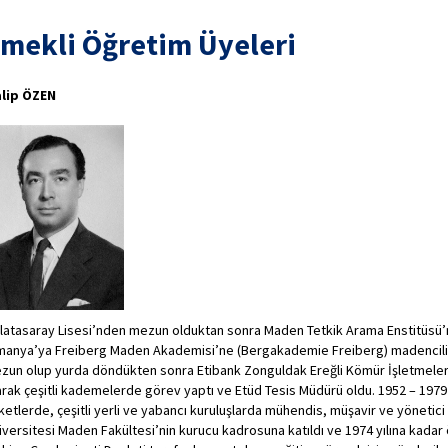
mekli Öğretim Üyeleri
lip ÖZEN
latasaray Lisesi’nden mezun olduktan sonra Maden Tetkik Arama Enstitüsü’nün
manya’ya Freiberg Maden Akademisi’ne (Bergakademie Freiberg) madencilik e
zun olup yurda döndükten sonra Etibank Zonguldak Ereğli Kömür İşletmeleri
arak çeşitli kademelerde görev yaptı ve Etüd Tesis Müdürü oldu. 1952 – 1979 
rketlerde, çeşitli yerli ve yabancı kuruluşlarda mühendis, müşavir ve yönetici o
iversitesi Maden Fakültesi’nin kurucu kadrosuna katıldı ve 1974 yılına kadar 