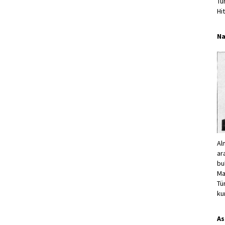
Tü
Hi
Na
Al
ar
bu
Ma
Tü
ku
As