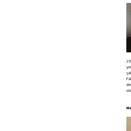
19
yi
ça
Fa
de
ol
Me