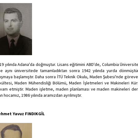
19 yılında Adana'da doğmuştur. Lisans eğitimini ABD'de, Columbia Üniversite
ne aynı üniversitede tamamladıktan sonra 1942 yılında yurda dönmüştür. 
lışmaya başlamıştır. Daha sonra İTÜ Teknik Okulu, Maden Şubesi'nde göreve 
kültesi, Maden Mühendisliği Bölümü, Maden İşletmeleri ve Makineleri Kür
vam etmiştir. Maden işletme, maden planlaması ve maden makineleri dersle
an hocamız, 1986 yılında aramızdan ayrılmıştır.
hmet Yavuz FINDIKGİL