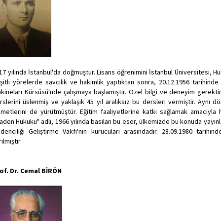
17 yılında İstanbul'da doğmuştur. Lisans öğrenimini İstanbul Üniversitesi, H
şitli yörelerde savcılık ve hakimlik yaptıktan sonra, 20.12.1956 tarihind
kineları Kürsüsü'nde çalışmaya başlamıştır. Özel bilgi ve deneyim gerekt
rslerini üslenmiş ve yaklaşık 45 yıl aralıksız bu dersleri vermiştir. Aynı 
zmetlerini de yürütmüştür. Eğitim faaliyetlerine katkı sağlamak amacıyla h
aden Hukuku" adlı, 1966 yılında basılan bu eser, ülkemizde bu konuda yayınlan
denciliği Geliştirme Vakfı'nın kurucuları arasındadır. 28.09.1980 tarihi
ılmıştır.
of. Dr. Cemal BİRÖN