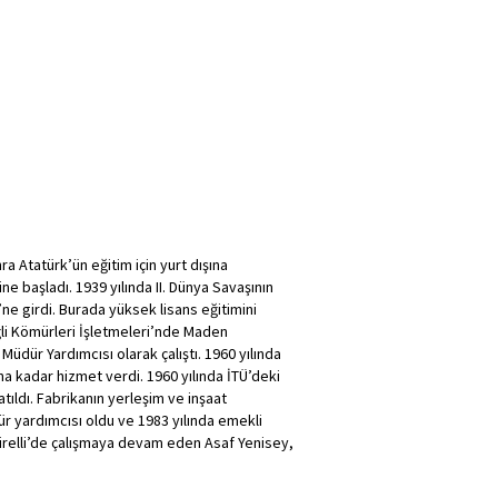
a Atatürk’ün eğitim için yurt dışına
e başladı. 1939 yılında II. Dünya Savaşının
e girdi. Burada yüksek lisans eğitimini
i Kömürleri İşletmeleri’nde Maden
Müdür Yardımcısı olarak çalıştı. 1960 yılında
a kadar hizmet verdi. 1960 yılında İTÜ’deki
atıldı. Fabrikanın yerleşim ve inşaat
 yardımcısı oldu ve 1983 yılında emekli
Pirelli’de çalışmaya devam eden Asaf Yenisey,