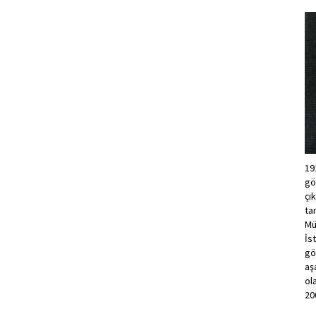
19
gö
çı
ta
Mü
İs
gö
aş
ol
20