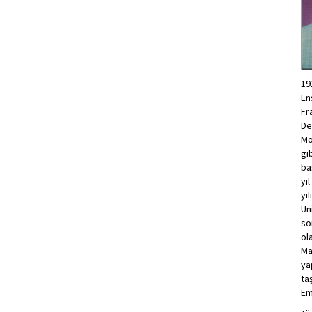
19
En
Fr
De
Mo
gi
ba
yı
yı
Ün
so
ol
Ma
ya
ta
Em