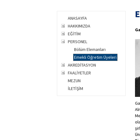
E
ANASAYFA
HAKKIMIZDA
Ga
EĞİTİM
PERSONEL
Bölüm Elemanları
Emekli Öğretim Üyeleri
AKREDİTASYON
FAALİYETLER
MEZUN
İLETİŞİM
Ga
Al
Me
ol
şi
Ün