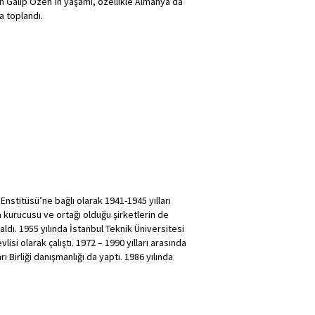
en Galip Özen’in yaşamı, özellikle Almanya’da
a toplandı.
titüsü’ne bağlı olarak 1941-1945 yılları
a kurucusu ve ortağı olduğu şirketlerin de
ldı. 1955 yılında İstanbul Teknik Üniversitesi
si olarak çalıştı. 1972 – 1990 yılları arasında
 Birliği danışmanlığı da yaptı. 1986 yılında