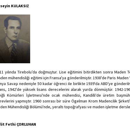
seyin KULAKSIZ
11 yılında Tirebolu’da doğmuştur. Lise eğitimini bitirdikten sonra Maden 
den mühendisliği eğitimi için Fransa'ya gönderilmiştir. 1938'de Paris Maden 
nya Savaşı nedeniyle 50 kadar öğrenci ile birlikte 1939'da ABD'ye gönderilm
sans, 1942'de yüksek lisans derecelerini alarak yurda dönmüştür. 1942-1960 
eğli Kömürleri İşletmesi'nde ocak mühendisi, Kandilli'de üretim başm
revlerini yapmıştır. 1960 sonrası bir süre Ögelman Krom Madencilik Şirketi'n
den Mühendisliği Bölümü'nde, yeraltı topoğrafyası ve maden işletme dersler
lit Fethi ÇORLUHAN