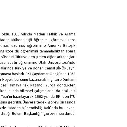
n oldu. 1938 yılında Maden Tetkik ve Arama
e Maden Mühendisliği öğrenimi görmek üzere
çıkması üzerine, öğrenimine Amerika Birleşik
ngilizce dil öğrenimini tamamladıktan sonra
süresini Türkiye’den gelen diğer arkadaşları
 Lisansüstü öğrenimine Utah Üniversitesi’nde
rtalarında Türkiye’ye dönen Cemal BİRÖN, aynı
alışmaya başladı. EKİ Çaydamar Ocağı’nda 1953
ltür Heyeti bursunu kazanarak İngiltere Durham
recesi almaya hak kazandı. Yurda döndükten
 konusunda bilimsel çalışmalarını da aralıksız
ezi’ni hazırlayarak 1962 yılında EKİ’den İTÜ
na getirildi. Üniversitedeki görevi sırasında
emizde “Maden Mühendisliği Dalı”nda bu unvanı
isliği Bölüm Başkanlığı” görevini sürdürdü.