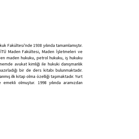
ukuk Fakültesi'nde 1938 yılında tamamlamıştır.
e İTÜ Maden Fakültesi, Maden İşletmeleri ve
iren maden hukuku, petrol hukuku, iş hukuku
dönemde avukat kimliği ile hukuki danışmanlık
azırladığı bir de ders kitabı bulunmaktadır.
mış ilk kitap olma özelliği taşımaktadır. Yurt
nde emekli olmuştur. 1998 yılında aramızdan