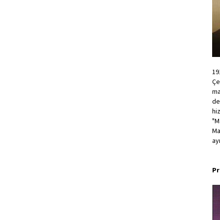
19
Çe
ma
de
hi
"M
Ma
ayr
Pr