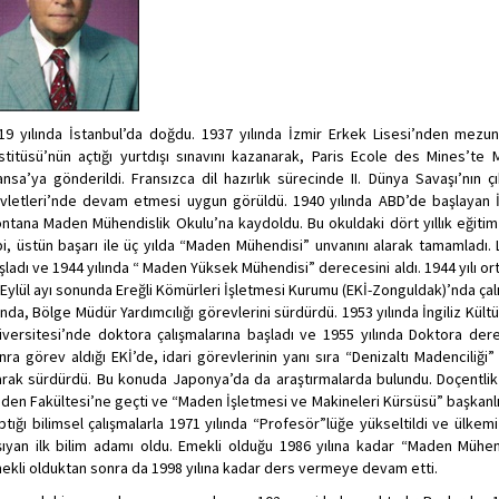
19 yılında İstanbul’da doğdu. 1937 yılında İzmir Erkek Lisesi’nden mezu
stitüsü’nün açtığı yurtdışı sınavını kazanarak, Paris Ecole des Mines’t
ansa’ya gönderildi. Fransızca dil hazırlık sürecinde II. Dünya Savaşı’nın 
vletleri’nde devam etmesi uygun görüldü. 1940 yılında ABD’de başlayan İ
ntana Maden Mühendislik Okulu’na kaydoldu. Bu okuldaki dört yıllık eğitim 
bi, üstün başarı ile üç yılda “Maden Mühendisi” unvanını alarak tamamladı.
şladı ve 1944 yılında “ Maden Yüksek Mühendisi” derecesini aldı. 1944 yılı o
l Eylül ayı sonunda Ereğli Kömürleri İşletmesi Kurumu (EKİ-Zonguldak)’nda ç
lında, Bölge Müdür Yardımcılığı görevlerini sürdürdü. 1953 yılında İngiliz Kü
iversitesi’nde doktora çalışmalarına başladı ve 1955 yılında Doktora de
nra görev aldığı EKİ’de, idari görevlerinin yanı sıra “Denizaltı Madenciliği”
arak sürdürdü. Bu konuda Japonya’da da araştırmalarda bulundu. Doçentlik T
den Fakültesi’ne geçti ve “Maden İşletmesi ve Makineleri Kürsüsü” başkanlığı
ptığı bilimsel çalışmalarla 1971 yılında “Profesör”lüğe yükseltildi ve ülk
şıyan ilk bilim adamı oldu. Emekli olduğu 1986 yılına kadar “Maden Mühend
ekli olduktan sonra da 1998 yılına kadar ders vermeye devam etti.