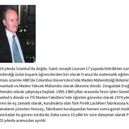
19 yılında İstanbul’da doğdu. Saint-Joseph Lisesini 17 yaşında bitirdikten sonr
nderdiği üstün başarılı öğrencilerden biri olarak Fransa’da matematik eğitimin
kması üzerine ABD’de Columbia Üniversitesi'nde Maden Mühendisliği Bölümü’n
mamladı ve Maden Yüksek Mühendisi olarak ülkesine döndü. Zonguldak Ereğl
hendisi olarak çalışmaya başladı. 1955-1960 yılları arasında Tesis İşleri Genel 
tanbul’a döndü ve İTÜ Maden Fakültesi’nde öğretim görevlisi olarak 1974 yılın
revi ile eş zamanlı olarak, kurulmakta olan Türk Pirelli Lastikleri fabrikasına k
amalarını yöneten Yenisey, fabrikanın kuruluşundan hemen sonra genel müdür
ana kadar bu görevi sürdürdü. Daha sonra 10 yıllık bir süre danışman olarak 
03 yılında aramızdan ayrıldı.