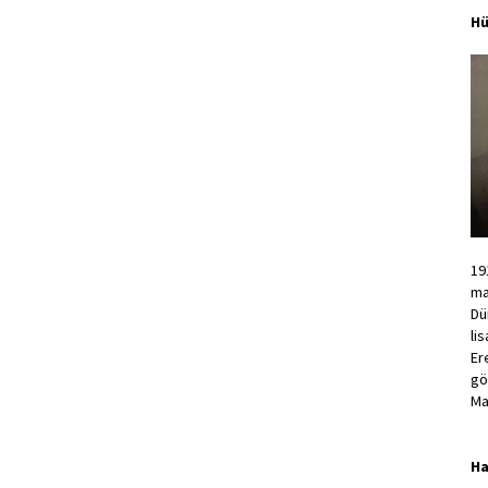
Hü
19
ma
Dü
li
Er
gö
Ma
Ha